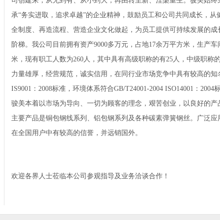
司创建来，从无到有、从小到大，再由转至新、涅槃重生。骏美始终
承“务实进取，追求卓越”的企业精神，鼓励员工和公司共同成长，从
全制度、再造流程、营造企业文化做起，为员工提供可持续发展的成
阶梯。我公司目前拥有资产9000多万元，占地17余万平方米，生产车间8
米，现有职工人数为260人，其中具有高级职称的有25人，中级职称的
力量雄厚，经营规范，诚实信用，在同行业市场竞争中具有较高的知名度。质量
IS9001：2008标准，环境体系符合GB/T24001-2004 ISO140
骏美本着以市场为导向、一切为顾客的理念，艰苦创业，以良好的产
主要产品是铜包钢线系列、铝包钢系列及各种碳素弹簧钢丝。广泛应
在全国用户中有较高的信誉，并远销国外。
欢迎各界人士莅临本公司参观指导及业务洽谈合作！